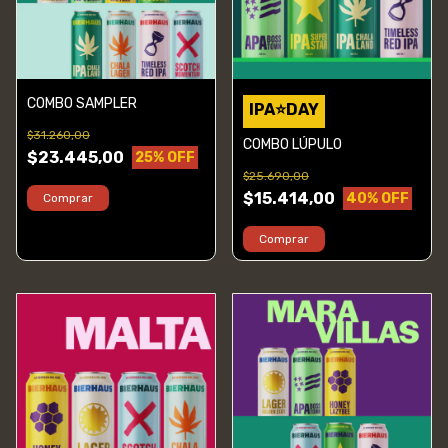
COMBO SAMPLER
IPA⭐DAY
$31.260,00
COMBO LÚPULO
$23.445,00
25
% OFF
$25.690,00
$15.414,00
40
% OFF
Comprar
Comprar