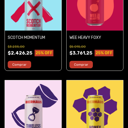
SCOTCH MOMENTUM
WEE HEAVY FOXY
$3.235,00
$5.015,00
$2.426,25
$3.761,25
25
% OFF
25
% OFF
Comprar
Comprar