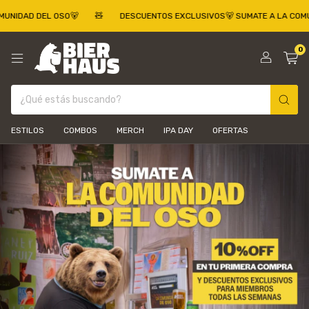
 DEL OSO🐻
🧸
DESCUENTOS EXCLUSIVOS🐻 SUMATE A LA COMUNIDAD 
0
ESTILOS
COMBOS
MERCH
IPA DAY
OFERTAS