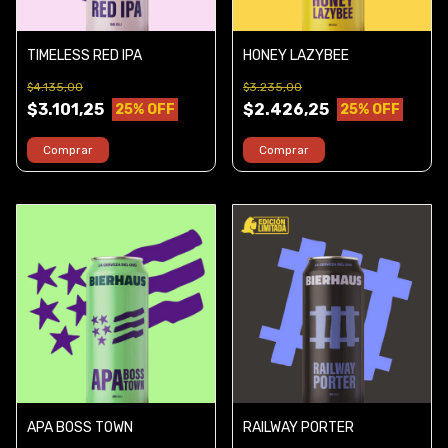
TIMELESS RED IPA
HONEY LAZYBEE
$4.135,00
$3.235,00
$3.101,25
$2.426,25
25
% OFF
25
% OFF
Comprar
Comprar
APA BOSS TOWN
RAILWAY PORTER