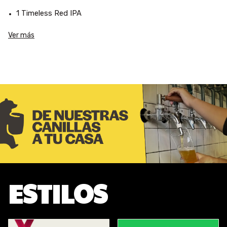
1 Timeless Red IPA
1 Chalaland IPA
Ver más
El 12 pack Incluye
:
4 Superstar IPA
4 Boss Town APA
2 Timeless Red IPA
2 Chalaland IPA
ESTILOS