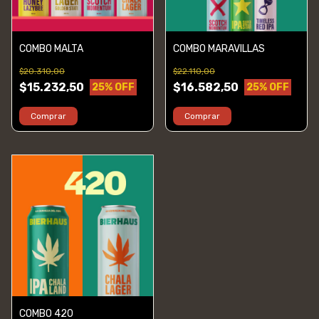
COMBO MALTA
COMBO MARAVILLAS
$20.310,00
$22.110,00
$15.232,50
$16.582,50
25
% OFF
25
% OFF
Comprar
Comprar
COMBO 420