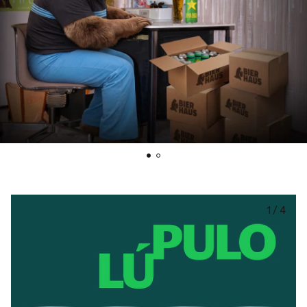
1
/
4