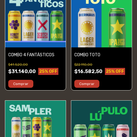
COMBO 4 FANTÁSTICOS
COMBO TOTO
$41.520,00
$22.110,00
$31.140,00
$16.582,50
25
% OFF
25
% OFF
Comprar
Comprar