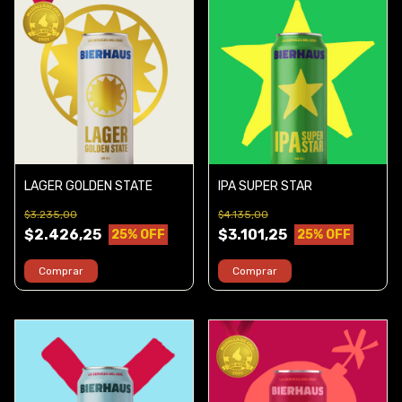
LAGER GOLDEN STATE
IPA SUPER STAR
$3.235,00
$4.135,00
$2.426,25
$3.101,25
25
% OFF
25
% OFF
Comprar
Comprar