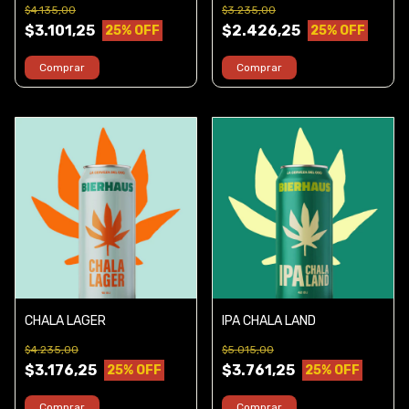
$4.135,00
$3.235,00
$3.101,25
$2.426,25
25
% OFF
25
% OFF
Comprar
Comprar
CHALA LAGER
IPA CHALA LAND
$4.235,00
$5.015,00
$3.176,25
$3.761,25
25
% OFF
25
% OFF
Comprar
Comprar